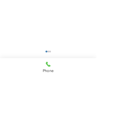
Phone
コメント
ご納車写真
ご納車 お写真
コメントを追加…