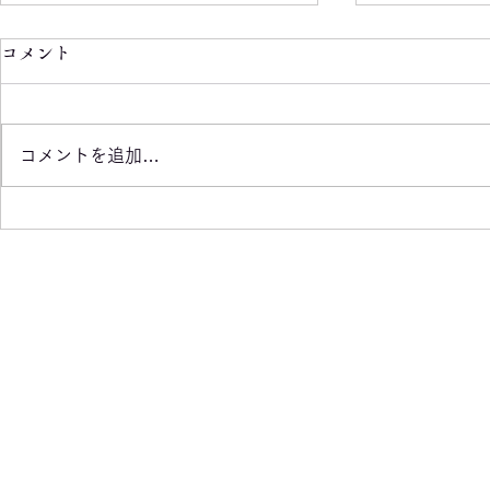
コメント
コメントを追加…
今年で60
CAR STAGE MIRAI お
披露目会