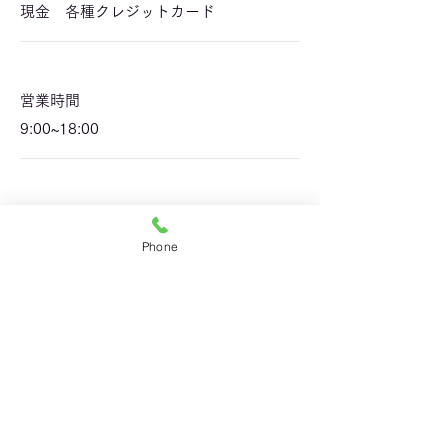
現金 各種クレジットカード
営業時間
9:00~18:00
休業日
第2火曜日 土、日、祝日
Phone
​予約に関する情報
電話・メール・LINE