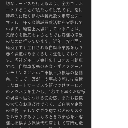
切なサービスを行えるよう、全力でサポ
ートすることが私たちの役割です。常に
積極的に取り組む挑戦意欲を重要なテー
マとし、様々な地域貢献活動を実践して
います。経営上大切にしていることは、
気配りを徹底をすることでお客様の満足
のために行っています。近年、安全面・
経済面でも注目される自動車業界を取り
巻く環境はめまぐるしく進化しておりま
す。当社グループ会社のトヨオカ自動車
では、自動車販売のみならずアフターメ
ンテナンスにおいて車検・点検等の整備
業、そして、万が一の事故の際には蓄積
したロードサービスや駆けつけサービス
のノウハウを生かし、1秒でも早くお客様
の現場へ駆けつける使命感、またお客様
の大切なお車だけでなく、ご自宅や企業
の建物、そしてケガや病気などのリスク
をお守りするもしものときの安心をお客
様に提供する保険代理店として専門知識