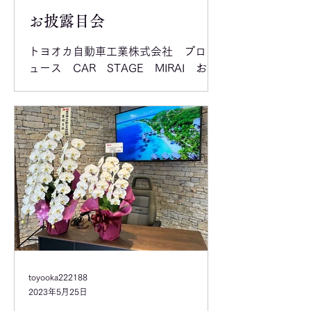
お披露目会
トヨオカ自動車工業株式会社 プロデ
ュース CAR STAGE MIRAI お披
露目会 先月は、社員向けお披露目会を
実施しました。 会長、社長から挨拶を
はじめ、お取引先からご厚志を頂戴し
全社員集合しショールーム内で食事や
歓談を楽しみました。...
toyooka222188
2023年5月25日