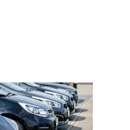
5．損害保険代理業並びに自動車損害賠償保障
法に基づく保険代理業
6．生命保険募集に関する業務
7．不動産の賃貸、管理、保有及び運用
8．農業協同組合法に基づく共済代理店業
9．労働者派遣事業
10．経営コンサルティング業
11．投資業
12．総合輸出貿易業務
13．仏壇、仏具、墓石等の販売、彫刻、補修
及びクリーニング
14．飲食業
15．各種商品企画、製造販売及び輸出入
16．上記各号に付帯関連する一切の事業