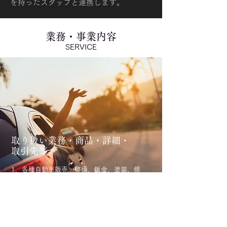
を持ったスタッフと連携します。
業務・事業内容
SERVICE
取り扱い業務・商品・詳細・
取引先等
1．各種自動車販売、整備、鈑金、塗装、修
理、解体及び輸出入
2．古物営業法に基づく古物営業及び古物競り
あっせん業
3．自動車リース業 4．レンタカー業及び
その仲介